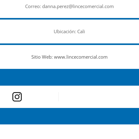
Correo:
danna.perez@lincecomercial.com
Ubicación: Cali
Sitio Web:
www.lincecomercial.com